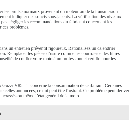
er les bruits anormaux provenant du moteur ou de la transmission
ment indiquer des soucis sous-jacents. La vérification des niveaux
Ne pas négliger les recommandations du fabricant concernant les
er ces problèmes.
ns un entretien préventif rigoureux. Rationalisez un calendrier
tion. Remplacer les pièces d’usure comme les courroies et les filtres
onseillé de confier votre moto à un professionnel certifié pour les
Moto Guzzi V85 TT concerne la consommation de carburant. Certaines
 celles annoncées, ce qui peut être frustrant. Ce problème peut dérive
s encrassés ou même l’état général de la moto.
s