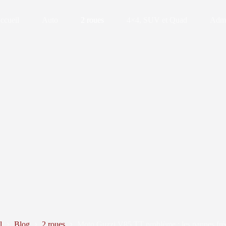
ccueil
Auto
2 roues
4×4, SUV et Quad
Admin
l
Blog
2 roues
Moto Guzzi V85 TT problème : les pannes fré