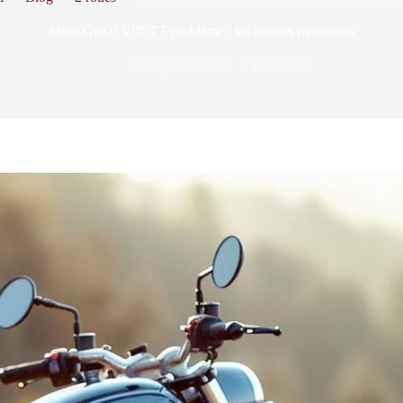
Moto Guzzi V85 TT problème : les pannes fréquentes
On
7 janvier 2025
In
2 roues