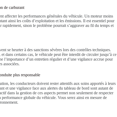
on de carburant
ent affecter les performances générales du véhicule. Un moteur moins
t ainsi les coûts d’exploitation et les émissions. Il est essentiel pour
r rapidement, sinon le problème pourrait s’aggraver au fil du temps et
e
ent se heurter à des sanctions sévères lors des contrôles techniques.
 dans certains cas, le véhicule peut être interdit de circuler jusqu’à ce
gne l’importance d’un entretien régulier et d’une vigilance accrue pour
es associées.
conduite plus responsable
ion, les conducteurs doivent rester attentifs aux soins apportés à leurs
ant et une vigilance face aux alertes du tableau de bord sont autant de
actif dans la gestion de ces aspects permet non seulement de respecter
a performance globale du véhicule. Vous serez ainsi en mesure de
vironnement.