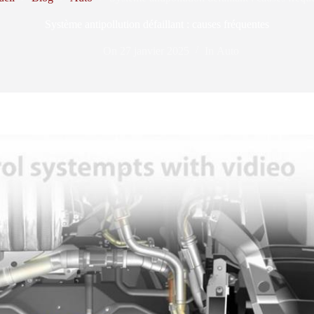
Système antipollution défaillant : causes fréquentes
On
27 janvier 2025
In
Auto