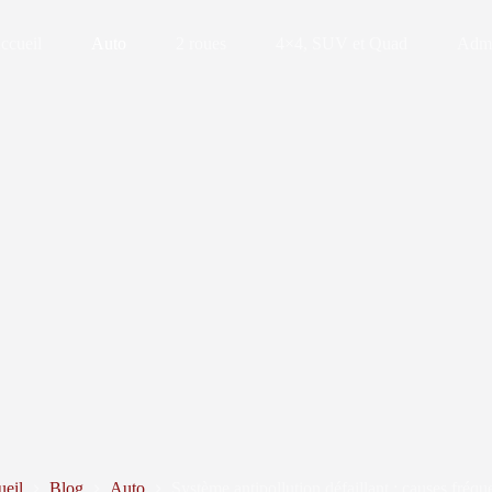
ccueil
Auto
2 roues
4×4, SUV et Quad
Admin
eil
Blog
Auto
Système antipollution défaillant : causes fréqu