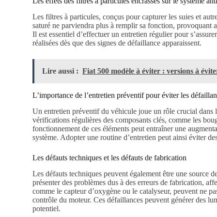
Les effets des filtres à particules encrassés sur le système ant
Les filtres à particules, conçus pour capturer les suies et aut
saturé ne parviendra plus à remplir sa fonction, provoquant
Il est essentiel d’effectuer un entretien régulier pour s’assurer
réalisées dès que des signes de défaillance apparaissent.
Lire aussi :
Fiat 500 modèle à éviter : versions à évite
L’importance de l’entretien préventif pour éviter les défailla
Un entretien préventif du véhicule joue un rôle crucial dans 
vérifications régulières des composants clés, comme les boug
fonctionnement de ces éléments peut entraîner une augmentat
système. Adopter une routine d’entretien peut ainsi éviter d
Les défauts techniques et les défauts de fabrication
Les défauts techniques peuvent également être une source de
présenter des problèmes dus à des erreurs de fabrication, af
comme le capteur d’oxygène ou le catalyseur, peuvent ne pas 
contrôle du moteur. Ces défaillances peuvent générer des lum
potentiel.