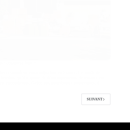
ers : comment faire ?
iculiers connaît un essor important en France. Ce mode de
s besoins, qu’il s’agisse de déménagements, de travaux ou
ets encombrants. Grâce aux plateformes numériques, il
SUIVANT