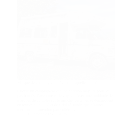
Marque de camping-car à éviter : lesquelles fuir ?
Choisir un camping-car est une décision majeure pour les
passionnés d’aventure et de voyage. Avec une multitude de
marques disponibles sur le marché, certaines se démarquent
en termes de qualité et de fiabilité, tandis que d’autres
méritent une attention particulière…
18 janvier 2025
Auto