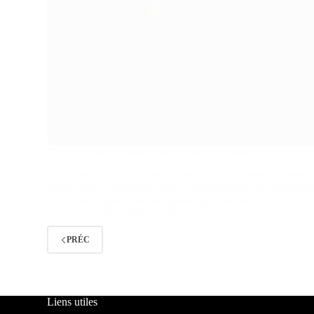
Clignotant qui clignote vite : causes et solutions
Un clignotant qui clignote vite peut être un problème dérou
conducteurs. Souvent le signe d’une anomalie, ce phénomène
vitesse de clignotement ne signifie pas toujours qu’il y a u
16 janvier 2025
Auto
PRÉC
Liens utiles