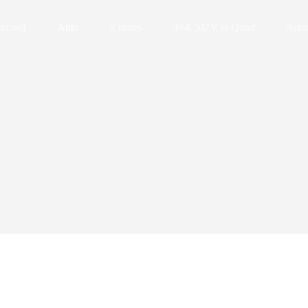
ccueil
Auto
2 roues
4×4, SUV et Quad
Admin