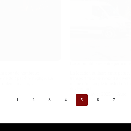
Location utilitaire entre particuli
tant pour de nombreux
La location utilitaire entre part
 ne doit pas être négligé. La
transport flexible répond à diver
n problème majeur,…
même d’un simple transfert d’obj
devient facile…
14 janvier 2025
Auto
1
2
3
4
5
6
7